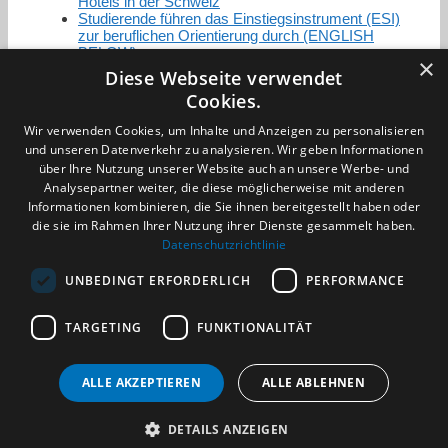
Hotels in der Schweiz
Studierende führen das Einstiegsinstrument (ESI)
zur beruflichen Orientierung durch (ENGLISH
BELOW)
×
Diese Webseite verwendet
Cookies.
Zertifizierung / Mitgliedschaften
Wir verwenden Cookies, um Inhalte und Anzeigen zu personalisieren
und unseren Datenverkehr zu analysieren. Wir geben Informationen
über Ihre Nutzung unserer Website auch an unsere Werbe- und
Analysepartner weiter, die diese möglicherweise mit anderen
Informationen kombinieren, die Sie ihnen bereitgestellt haben oder
die sie im Rahmen Ihrer Nutzung ihrer Dienste gesammelt haben.
Partner im Sport
Datenschutzrichtlinie
UNBEDINGT ERFORDERLICH
PERFORMANCE
Impressum
TARGETING
FUNKTIONALITÄT
Datenschutzerklärung
AGB
Benachrichtigungsservice
ALLE AKZEPTIEREN
ALLE ABLEHNEN
Kontakt und Anfahrt
DETAILS ANZEIGEN
(c) 2026 TALENTBRÜCKE GmbH & Co. KG