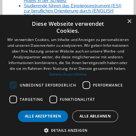
Hotels in der Schweiz
Studierende führen das Einstiegsinstrument (ESI)
zur beruflichen Orientierung durch (ENGLISH
BELOW)
×
Diese Webseite verwendet
Cookies.
Zertifizierung / Mitgliedschaften
Wir verwenden Cookies, um Inhalte und Anzeigen zu personalisieren
und unseren Datenverkehr zu analysieren. Wir geben Informationen
über Ihre Nutzung unserer Website auch an unsere Werbe- und
Analysepartner weiter, die diese möglicherweise mit anderen
Informationen kombinieren, die Sie ihnen bereitgestellt haben oder
die sie im Rahmen Ihrer Nutzung ihrer Dienste gesammelt haben.
Partner im Sport
Datenschutzrichtlinie
UNBEDINGT ERFORDERLICH
PERFORMANCE
Impressum
TARGETING
FUNKTIONALITÄT
Datenschutzerklärung
AGB
Benachrichtigungsservice
ALLE AKZEPTIEREN
ALLE ABLEHNEN
Kontakt und Anfahrt
DETAILS ANZEIGEN
(c) 2026 TALENTBRÜCKE GmbH & Co. KG