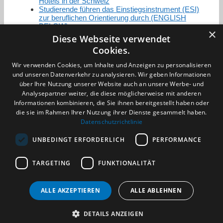
Hotels in der Schweiz
Studierende führen das Einstiegsinstrument (ESI)
zur beruflichen Orientierung durch (ENGLISH
BELOW)
×
Diese Webseite verwendet
Cookies.
Zertifizierung / Mitgliedschaften
Wir verwenden Cookies, um Inhalte und Anzeigen zu personalisieren
und unseren Datenverkehr zu analysieren. Wir geben Informationen
über Ihre Nutzung unserer Website auch an unsere Werbe- und
Analysepartner weiter, die diese möglicherweise mit anderen
Informationen kombinieren, die Sie ihnen bereitgestellt haben oder
die sie im Rahmen Ihrer Nutzung ihrer Dienste gesammelt haben.
Partner im Sport
Datenschutzrichtlinie
UNBEDINGT ERFORDERLICH
PERFORMANCE
Impressum
TARGETING
FUNKTIONALITÄT
Datenschutzerklärung
AGB
Benachrichtigungsservice
ALLE AKZEPTIEREN
ALLE ABLEHNEN
Kontakt und Anfahrt
DETAILS ANZEIGEN
(c) 2026 TALENTBRÜCKE GmbH & Co. KG