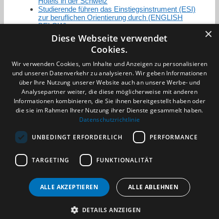
Hotels in der Schweiz
Studierende führen das Einstiegsinstrument (ESI)
zur beruflichen Orientierung durch (ENGLISH
BELOW)
×
Diese Webseite verwendet
Cookies.
Zertifizierung / Mitgliedschaften
Wir verwenden Cookies, um Inhalte und Anzeigen zu personalisieren
und unseren Datenverkehr zu analysieren. Wir geben Informationen
über Ihre Nutzung unserer Website auch an unsere Werbe- und
Analysepartner weiter, die diese möglicherweise mit anderen
Informationen kombinieren, die Sie ihnen bereitgestellt haben oder
die sie im Rahmen Ihrer Nutzung ihrer Dienste gesammelt haben.
Partner im Sport
Datenschutzrichtlinie
UNBEDINGT ERFORDERLICH
PERFORMANCE
Impressum
TARGETING
FUNKTIONALITÄT
Datenschutzerklärung
AGB
Benachrichtigungsservice
ALLE AKZEPTIEREN
ALLE ABLEHNEN
Kontakt und Anfahrt
DETAILS ANZEIGEN
(c) 2026 TALENTBRÜCKE GmbH & Co. KG