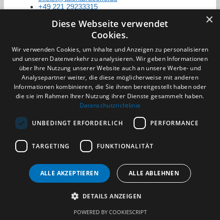
+49 221 29233315
×
Diese Webseite verwendet
Cookies.
Zertifizierung / Mitgliedschaften
Wir verwenden Cookies, um Inhalte und Anzeigen zu personalisieren
und unseren Datenverkehr zu analysieren. Wir geben Informationen
über Ihre Nutzung unserer Website auch an unsere Werbe- und
Analysepartner weiter, die diese möglicherweise mit anderen
Informationen kombinieren, die Sie ihnen bereitgestellt haben oder
die sie im Rahmen Ihrer Nutzung ihrer Dienste gesammelt haben.
Partner im Sport
Datenschutzrichtlinie
UNBEDINGT ERFORDERLICH
PERFORMANCE
Impressum
TARGETING
FUNKTIONALITÄT
Datenschutzerklärung
AGB
Benachrichtigungsservice
Kontakt und Anfahrt
ALLE AKZEPTIEREN
ALLE ABLEHNEN
DETAILS ANZEIGEN
(c) 2026 TALENTBRÜCKE GmbH & Co. KG
POWERED BY COOKIESCRIPT