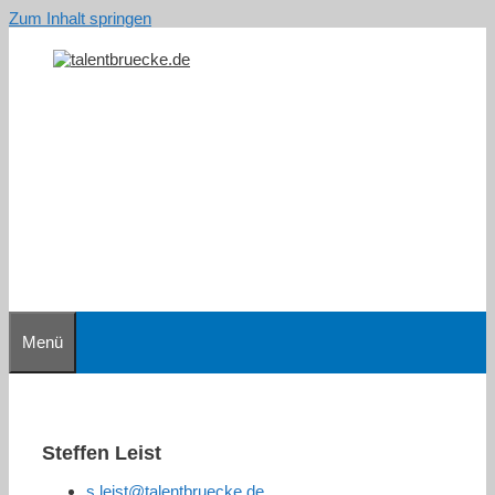
Zum Inhalt springen
Menü
Steffen Leist
s.leist@talentbruecke.de