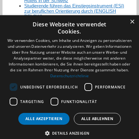
Hotels in der Schweiz
Studierende führen das Einstiegsinstrument (ESI)
zur beruflichen Orientierung durch (ENGLISH
BELOW)
×
Diese Webseite verwendet
Cookies.
Zertifizierung / Mitgliedschaften
Wir verwenden Cookies, um Inhalte und Anzeigen zu personalisieren
und unseren Datenverkehr zu analysieren. Wir geben Informationen
über Ihre Nutzung unserer Website auch an unsere Werbe- und
Analysepartner weiter, die diese möglicherweise mit anderen
Informationen kombinieren, die Sie ihnen bereitgestellt haben oder
die sie im Rahmen Ihrer Nutzung ihrer Dienste gesammelt haben.
Partner im Sport
Datenschutzrichtlinie
UNBEDINGT ERFORDERLICH
PERFORMANCE
Impressum
TARGETING
FUNKTIONALITÄT
Datenschutzerklärung
AGB
Benachrichtigungsservice
ALLE AKZEPTIEREN
ALLE ABLEHNEN
Kontakt und Anfahrt
DETAILS ANZEIGEN
(c) 2026 TALENTBRÜCKE GmbH & Co. KG