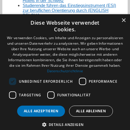
Hotels in der Schweiz
Studierende führen das Einstiegsinstrument (ESI)
zur beruflichen Orientierung durch (ENGLISH
BELOW)
×
Diese Webseite verwendet
Cookies.
Zertifizierung / Mitgliedschaften
Wir verwenden Cookies, um Inhalte und Anzeigen zu personalisieren
und unseren Datenverkehr zu analysieren. Wir geben Informationen
über Ihre Nutzung unserer Website auch an unsere Werbe- und
Analysepartner weiter, die diese möglicherweise mit anderen
Informationen kombinieren, die Sie ihnen bereitgestellt haben oder
die sie im Rahmen Ihrer Nutzung ihrer Dienste gesammelt haben.
Partner im Sport
Datenschutzrichtlinie
UNBEDINGT ERFORDERLICH
PERFORMANCE
Impressum
TARGETING
FUNKTIONALITÄT
Datenschutzerklärung
AGB
Benachrichtigungsservice
ALLE AKZEPTIEREN
ALLE ABLEHNEN
Kontakt und Anfahrt
DETAILS ANZEIGEN
(c) 2026 TALENTBRÜCKE GmbH & Co. KG