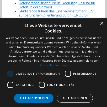
Hotelpersonal finden: Neue Recruiting-Lösung für
Hotels in der Schweiz
Studierende führen das Einstiegsinstrument (ESI)
zur beruflichen Orientierung durch (ENGLISH
BELOW)
×
Diese Webseite verwendet
Cookies.
Zertifizierung / Mitgliedschaften
Wir verwenden Cookies, um Inhalte und Anzeigen zu personalisieren
und unseren Datenverkehr zu analysieren. Wir geben Informationen
über Ihre Nutzung unserer Website auch an unsere Werbe- und
Analysepartner weiter, die diese möglicherweise mit anderen
Informationen kombinieren, die Sie ihnen bereitgestellt haben oder
die sie im Rahmen Ihrer Nutzung ihrer Dienste gesammelt haben.
Partner im Sport
Datenschutzrichtlinie
UNBEDINGT ERFORDERLICH
PERFORMANCE
Impressum
TARGETING
FUNKTIONALITÄT
Datenschutzerklärung
AGB
Benachrichtigungsservice
ALLE AKZEPTIEREN
ALLE ABLEHNEN
Kontakt und Anfahrt