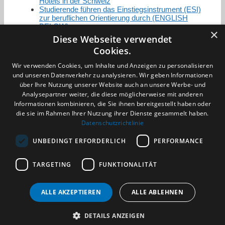
Hotels in der Schweiz
Studierende führen das Einstiegsinstrument (ESI)
zur beruflichen Orientierung durch (ENGLISH
BELOW)
×
Diese Webseite verwendet
Cookies.
Zertifizierung / Mitgliedschaften
Wir verwenden Cookies, um Inhalte und Anzeigen zu personalisieren
und unseren Datenverkehr zu analysieren. Wir geben Informationen
über Ihre Nutzung unserer Website auch an unsere Werbe- und
Analysepartner weiter, die diese möglicherweise mit anderen
Informationen kombinieren, die Sie ihnen bereitgestellt haben oder
die sie im Rahmen Ihrer Nutzung ihrer Dienste gesammelt haben.
Partner im Sport
Datenschutzrichtlinie
UNBEDINGT ERFORDERLICH
PERFORMANCE
Impressum
TARGETING
FUNKTIONALITÄT
Datenschutzerklärung
AGB
Benachrichtigungsservice
ALLE AKZEPTIEREN
ALLE ABLEHNEN
Kontakt und Anfahrt
DETAILS ANZEIGEN
(c) 2026 TALENTBRÜCKE GmbH & Co. KG