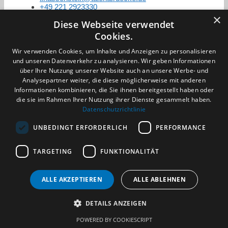
+49 221 2923330
×
Diese Webseite verwendet
Cookies.
Zertifizierung / Mitgliedschaften
Wir verwenden Cookies, um Inhalte und Anzeigen zu personalisieren
und unseren Datenverkehr zu analysieren. Wir geben Informationen
über Ihre Nutzung unserer Website auch an unsere Werbe- und
Analysepartner weiter, die diese möglicherweise mit anderen
Informationen kombinieren, die Sie ihnen bereitgestellt haben oder
die sie im Rahmen Ihrer Nutzung ihrer Dienste gesammelt haben.
Partner im Sport
Datenschutzrichtlinie
UNBEDINGT ERFORDERLICH
PERFORMANCE
Impressum
TARGETING
FUNKTIONALITÄT
Datenschutzerklärung
AGB
Benachrichtigungsservice
Kontakt und Anfahrt
ALLE AKZEPTIEREN
ALLE ABLEHNEN
DETAILS ANZEIGEN
(c) 2026 TALENTBRÜCKE GmbH & Co. KG
POWERED BY COOKIESCRIPT