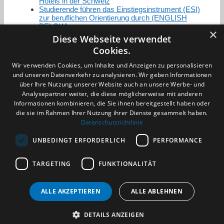
Hotels in der Schweiz
Studierende führen das Einstiegsinstrument (ESI)
zur beruflichen Orientierung durch (ENGLISH
BELOW)
×
Diese Webseite verwendet
Cookies.
Zertifizierung / Mitgliedschaften
Wir verwenden Cookies, um Inhalte und Anzeigen zu personalisieren
und unseren Datenverkehr zu analysieren. Wir geben Informationen
über Ihre Nutzung unserer Website auch an unsere Werbe- und
Analysepartner weiter, die diese möglicherweise mit anderen
Informationen kombinieren, die Sie ihnen bereitgestellt haben oder
die sie im Rahmen Ihrer Nutzung ihrer Dienste gesammelt haben.
Partner im Sport
Datenschutzrichtlinie
UNBEDINGT ERFORDERLICH
PERFORMANCE
Impressum
TARGETING
FUNKTIONALITÄT
Datenschutzerklärung
AGB
Benachrichtigungsservice
ALLE AKZEPTIEREN
ALLE ABLEHNEN
Kontakt und Anfahrt
DETAILS ANZEIGEN
(c) 2026 TALENTBRÜCKE GmbH & Co. KG