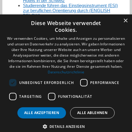
Hotels in der Schweiz
Studierende führen das Einstiegsinstrument (ESI)
zur beruflichen Orientierung durch (ENGLISH
BELOW)
×
Diese Webseite verwendet
Cookies.
Zertifizierung / Mitgliedschaften
Wir verwenden Cookies, um Inhalte und Anzeigen zu personalisieren
und unseren Datenverkehr zu analysieren. Wir geben Informationen
über Ihre Nutzung unserer Website auch an unsere Werbe- und
Analysepartner weiter, die diese möglicherweise mit anderen
Informationen kombinieren, die Sie ihnen bereitgestellt haben oder
die sie im Rahmen Ihrer Nutzung ihrer Dienste gesammelt haben.
Partner im Sport
Datenschutzrichtlinie
UNBEDINGT ERFORDERLICH
PERFORMANCE
Impressum
TARGETING
FUNKTIONALITÄT
Datenschutzerklärung
AGB
Benachrichtigungsservice
ALLE AKZEPTIEREN
ALLE ABLEHNEN
Kontakt und Anfahrt
DETAILS ANZEIGEN
(c) 2026 TALENTBRÜCKE GmbH & Co. KG