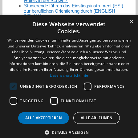
Hotels in der Schweiz
Studierende führen das Einstiegsinstrument (ESI)
zur beruflichen Orientierung durch (ENGLISH
BELOW)
×
Diese Webseite verwendet
Cookies.
Zertifizierung / Mitgliedschaften
Wir verwenden Cookies, um Inhalte und Anzeigen zu personalisieren
und unseren Datenverkehr zu analysieren. Wir geben Informationen
über Ihre Nutzung unserer Website auch an unsere Werbe- und
Analysepartner weiter, die diese möglicherweise mit anderen
Informationen kombinieren, die Sie ihnen bereitgestellt haben oder
die sie im Rahmen Ihrer Nutzung ihrer Dienste gesammelt haben.
Partner im Sport
Datenschutzrichtlinie
UNBEDINGT ERFORDERLICH
PERFORMANCE
Impressum
TARGETING
FUNKTIONALITÄT
Datenschutzerklärung
AGB
Benachrichtigungsservice
ALLE AKZEPTIEREN
ALLE ABLEHNEN
Kontakt und Anfahrt
DETAILS ANZEIGEN
(c) 2026 TALENTBRÜCKE GmbH & Co. KG