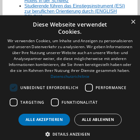
Hotels in der Schweiz
Studierende führen das Einstiegsinstrument (ESI)
zur beruflichen Orientierung durch (ENGLISH
BELOW)
×
Diese Webseite verwendet
Cookies.
Zertifizierung / Mitgliedschaften
Wir verwenden Cookies, um Inhalte und Anzeigen zu personalisieren
und unseren Datenverkehr zu analysieren. Wir geben Informationen
über Ihre Nutzung unserer Website auch an unsere Werbe- und
Analysepartner weiter, die diese möglicherweise mit anderen
Informationen kombinieren, die Sie ihnen bereitgestellt haben oder
die sie im Rahmen Ihrer Nutzung ihrer Dienste gesammelt haben.
Partner im Sport
Datenschutzrichtlinie
UNBEDINGT ERFORDERLICH
PERFORMANCE
Impressum
TARGETING
FUNKTIONALITÄT
Datenschutzerklärung
AGB
Benachrichtigungsservice
ALLE AKZEPTIEREN
ALLE ABLEHNEN
Kontakt und Anfahrt
DETAILS ANZEIGEN
(c) 2026 TALENTBRÜCKE GmbH & Co. KG