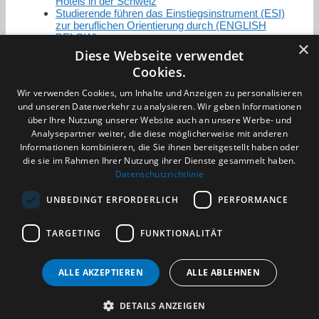
Hotels in der Schweiz
Studierende führen das Einstiegsinstrument (ESI)
zur beruflichen Orientierung durch (ENGLISH
BELOW)
×
Diese Webseite verwendet
Cookies.
Zertifizierung / Mitgliedschaften
Wir verwenden Cookies, um Inhalte und Anzeigen zu personalisieren
und unseren Datenverkehr zu analysieren. Wir geben Informationen
über Ihre Nutzung unserer Website auch an unsere Werbe- und
Analysepartner weiter, die diese möglicherweise mit anderen
Informationen kombinieren, die Sie ihnen bereitgestellt haben oder
die sie im Rahmen Ihrer Nutzung ihrer Dienste gesammelt haben.
Partner im Sport
Datenschutzrichtlinie
UNBEDINGT ERFORDERLICH
PERFORMANCE
Impressum
TARGETING
FUNKTIONALITÄT
Datenschutzerklärung
AGB
Benachrichtigungsservice
ALLE AKZEPTIEREN
ALLE ABLEHNEN
Kontakt und Anfahrt
DETAILS ANZEIGEN
(c) 2026 TALENTBRÜCKE GmbH & Co. KG